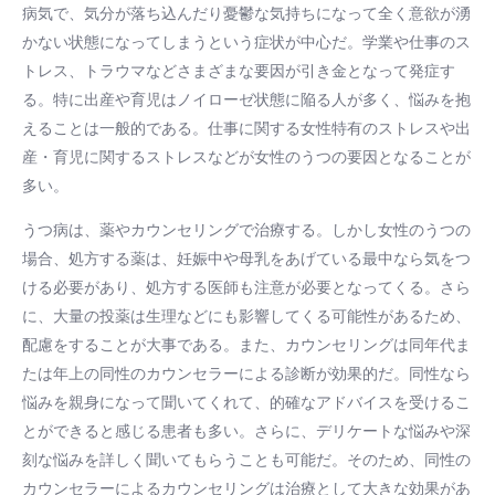
病気で、気分が落ち込んだり憂鬱な気持ちになって全く意欲が湧
かない状態になってしまうという症状が中心だ。学業や仕事のス
トレス、トラウマなどさまざまな要因が引き金となって発症す
る。特に出産や育児はノイローゼ状態に陥る人が多く、悩みを抱
えることは一般的である。仕事に関する女性特有のストレスや出
産・育児に関するストレスなどが女性のうつの要因となることが
多い。
うつ病は、薬やカウンセリングで治療する。しかし女性のうつの
場合、処方する薬は、妊娠中や母乳をあげている最中なら気をつ
ける必要があり、処方する医師も注意が必要となってくる。さら
に、大量の投薬は生理などにも影響してくる可能性があるため、
配慮をすることが大事である。また、カウンセリングは同年代ま
たは年上の同性のカウンセラーによる診断が効果的だ。同性なら
悩みを親身になって聞いてくれて、的確なアドバイスを受けるこ
とができると感じる患者も多い。さらに、デリケートな悩みや深
刻な悩みを詳しく聞いてもらうことも可能だ。そのため、同性の
カウンセラーによるカウンセリングは治療として大きな効果があ