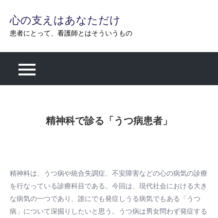
Skip
心の支えはあなただけ
to
content
患者にとって、看護師とはそういうもの
精神科で診る「うつ病患者」
精神科は、うつ病や統合失調症、不安障害などの心の病気の診療
を行なっている診療科目である。今回は、現代社会における大き
な病気の一つであり、誰にでも発症しうる病気でもある「うつ
病」について深掘りしたいと思う。うつ病は男女問わず発症する